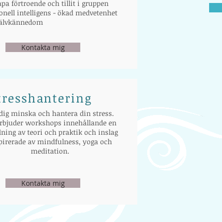
apa förtroende och tillit i gruppen
nell intelligens - ökad medvetenhet
jälvkännedom
Kontakta mig
tresshantering
dig minska och hantera din stress.
erbjuder workshops innehållande en
ning av teori och praktik och inslag
pirerade av mindfulness, yoga och
meditation.
Kontakta mig