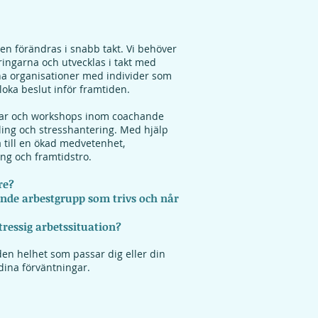
lden förändras i snabb takt. Vi behöver
dringarna och utvecklas i takt med
a organisationer med individer som
loka beslut inför framtiden.
gar och workshops inom coachande
ling och stresshantering. Med hjälp
a till en ökad medvetenhet,
ng och framtidstro.
re?
nde arbestgrupp som trivs och når
tressig arbetssituation?
en helhet som passar dig eller din
dina förväntningar.