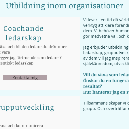
Utbildning inom organisationer
Vi lever i en tid då vär
verktyg att klara förän
Coachande
dem. Vi behöver human
ledarskap
gör medvetna val, och k
växa och bli den ledare du drömmer
Jag erbjuder utbildnin
 vara
ledarskap, grupputveck
gger jag förtroende som ledare ?
av dem vill jag inspirer
tentiskt ledarskap
självkännedom, utveckli
Vill du växa som leda
Kontakta mig
Önskar du en fungera
resultat?
Hur hanterar jag en s
Tillsammans skapar vi d
rupputveckling
grupp. Och överträffar 
yssna och kommunicera