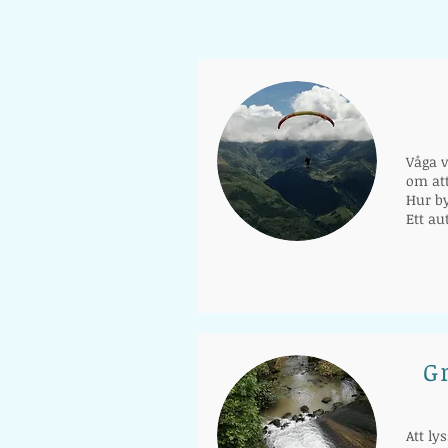
Våga 
om att
Hur by
Ett au
G
Att l