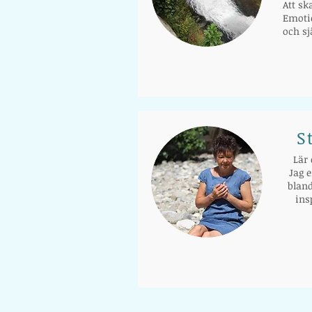
Att sk
Emotio
och s
S
Lär 
Jag 
bland
ins