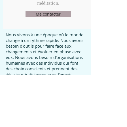
méditation.
Me contacter
Nous vivons à une époque où le monde
change à un rythme rapide. Nous avons
besoin d'outils pour faire face aux
changements et évoluer en phase avec
eux. Nous avons besoin d'organisations
humaines avec des individus qui font
des choix conscients et prennent des
décisions judicieuses pour l'avenir.
Je propose des formations et des ateliers
de coaching en leadership,
développement de groupe et gestion du
stress. Grâce à ces formations, je veux
inspirer une ouverture d’esprit, une
conscience de soi, un développement et
une foi en l'avenir.